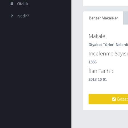
Gizlilik
Nedir?
Benzer Makaleler
Makale :
Diyabet Türleri Nelerd
İncelenme Sayısı 
1336
İlan Tarihi :
2018-10-01
Gözat