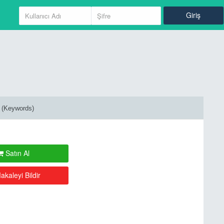
Giriş
Giriş
r (Keywords)
Kayıt Ol
Satın Al
kaleyi Bildir