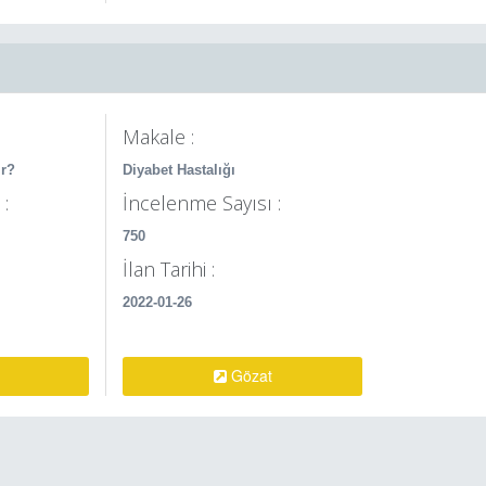
Makale :
ir?
Diyabet Hastalığı
:
İncelenme Sayısı :
750
İlan Tarihi :
2022-01-26
Gözat