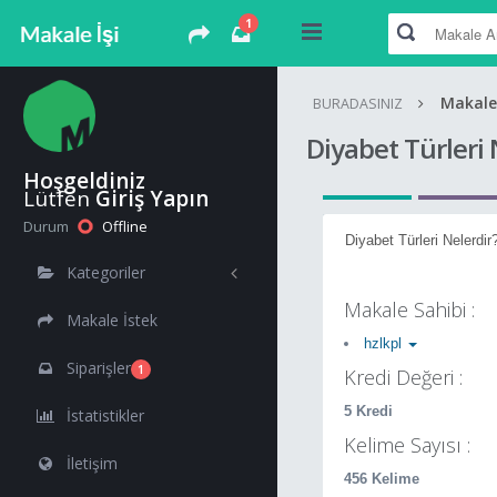
1
Makale
BURADASINIZ
Diyabet Türleri 
Hoşgeldiniz
Lütfen
Giriş Yapın
Durum
Offline
Diyabet Türleri Nelerdir
Kategoriler
Makale Sahibi :
Makale İstek
hzlkpl
Siparişler
1
Kredi Değeri :
5 Kredi
İstatistikler
Kelime Sayısı :
İletişim
456 Kelime