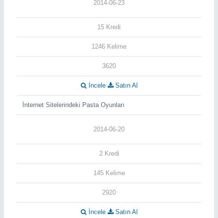
2014-06-23
15 Kredi
1246 Kelime
3620
İncele
Satın Al
İnternet Sitelerindeki Pasta Oyunları
2014-06-20
2 Kredi
145 Kelime
2920
İncele
Satın Al