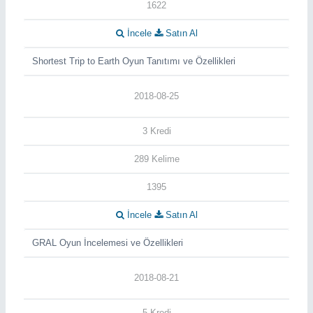
1622
İncele
Satın Al
Shortest Trip to Earth Oyun Tanıtımı ve Özellikleri
2018-08-25
3 Kredi
289 Kelime
1395
İncele
Satın Al
GRAL Oyun İncelemesi ve Özellikleri
2018-08-21
5 Kredi