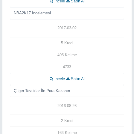
İncele
Satın Al
NBA2K17 İncelemesi
2017-03-02
5 Kredi
493 Kelime
4733
İncele
Satın Al
Çılgın Tavuklar İle Para Kazanın
2016-08-26
2 Kredi
164 Kelime