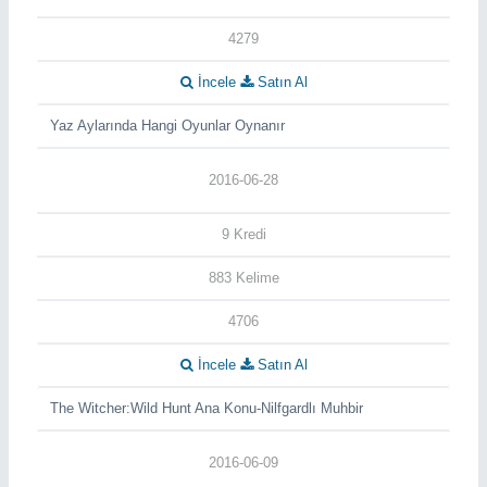
4279
İncele
Satın Al
Yaz Aylarında Hangi Oyunlar Oynanır
2016-06-28
9 Kredi
883 Kelime
4706
İncele
Satın Al
The Witcher:Wild Hunt Ana Konu-Nilfgardlı Muhbir
2016-06-09