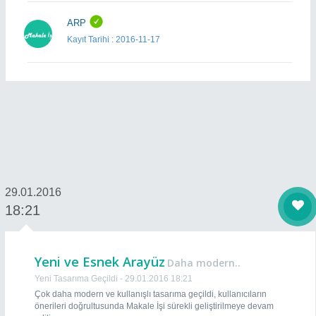
ARP
Kayıt Tarihi : 2016-11-17
bugrassd
Kayıt Tarihi : 2016-10-21
boracetin
Kayıt Tarihi : 2016-05-14
29.01.2016
esratemen
18:21
Kayıt Tarihi : 2016-05-13
Yeni ve Esnek Arayüz
Daha modern..
gulay
Yeni Tasarıma Geçildi - 29.01.2016 18:21
Kayıt Tarihi : 2016-04-23
Çok daha modern ve kullanışlı tasarıma geçildi, kullanıcıların
önerileri doğrultusunda Makale İşi sürekli geliştirilmeye devam