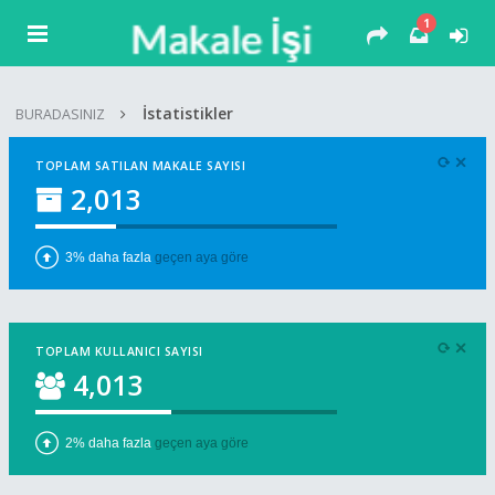
1
İstatistikler
BURADASINIZ
TOPLAM SATILAN MAKALE SAYISI
2,013
3% daha fazla
geçen aya göre
TOPLAM KULLANICI SAYISI
4,013
2% daha fazla
geçen aya göre