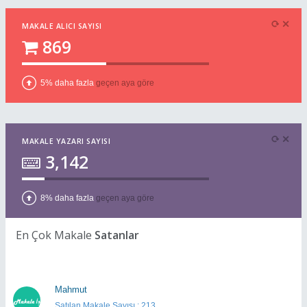
MAKALE ALICI SAYISI
869
5% daha fazla
geçen aya göre
MAKALE YAZARI SAYISI
3,142
8% daha fazla
geçen aya göre
En Çok Makale
Satanlar
Mahmut
Satılan Makale Sayısı : 213