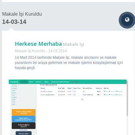
Kayıt Tarihi : 2015-06-30
Makale İşi Kuruldu
kerem yavuz
14-03-14
Kayıt Tarihi : 2015-06-06
Herkese Merhaba
Makale İşi
mazlum4734
Makale İşi Kuruldu - 14.03.2014
Kayıt Tarihi : 2015-04-12
14 Mart 2014 tarihinde Makale İşi, makale alıcılarını ve makale
yazarlarını bir araya getirmek ve makale işlerini kolaylaştırmak için
hayata geçti.
OguzhanKoc
Kayıt Tarihi : 2015-01-18
mcansanda
Kayıt Tarihi : 2015-01-18
c92
Kayıt Tarihi : 2014-12-18