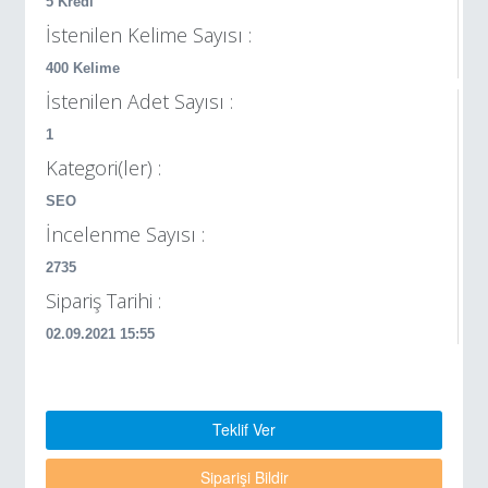
5 Kredi
İstenilen Kelime Sayısı :
400 Kelime
İstenilen Adet Sayısı :
1
Kategori(ler) :
SEO
İncelenme Sayısı :
2735
Sipariş Tarihi :
02.09.2021 15:55
Teklif Ver
Siparişi Bildir