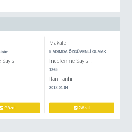
Makale :
tişim
5 ADIMDA ÖZGÜVENLİ OLMAK
Sayısı :
İncelenme Sayısı :
1265
:
İlan Tarihi :
2018-01-04
Gözat
Gözat