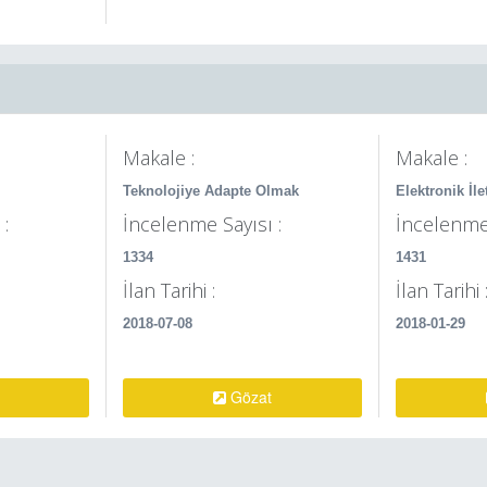
Makale :
Makale :
Teknolojiye Adapte Olmak
Elektronik İle
:
İncelenme Sayısı :
İncelenme 
1334
1431
İlan Tarihi :
İlan Tarihi 
2018-07-08
2018-01-29
Gözat