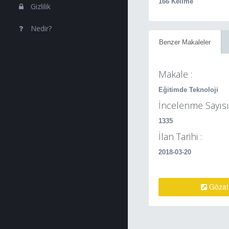
166 Kelime
Gizlilik
Nedir?
Benzer Makaleler
Makale :
Eğitimde Teknoloji
İncelenme Sayısı 
1335
İlan Tarihi :
2018-03-20
Gözat