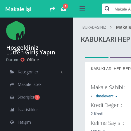
1
Makale
BURADASINIZ
KABUKLARI HEP
Hoşgeldiniz
Lütfen
Giriş Yapın
Durum
Offline
KABUKLARI HEP BER
Kategoriler
Makale İstek
Makale Sahibi :
rimelevent
Siparişler
1
Kredi Değeri :
İstatistikler
2 Kredi
İletişim
Kelime Sayısı :