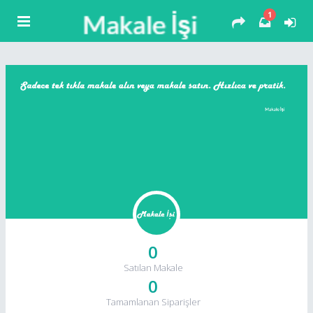
1
0
Satılan Makale
0
Tamamlanan Siparişler