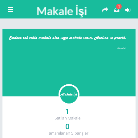
1
1
Satılan Makale
0
Tamamlanan Siparişler