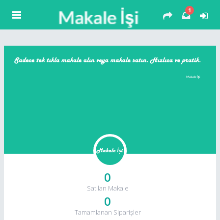
1
0
Satılan Makale
0
Tamamlanan Siparişler