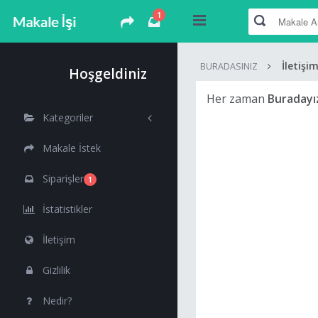
1
İletişi
BURADASINIZ
Hoşgeldiniz
Her zaman
Buradayı
Kategoriler
Makale İstek
Siparişler
1
İstatistikler
İletişim
Gizlilik
Nedir?