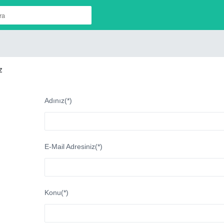
m
z
Adınız(*)
E-Mail Adresiniz(*)
Konu(*)