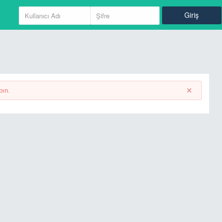
Giriş
pın.
Giriş
Kayıt Ol